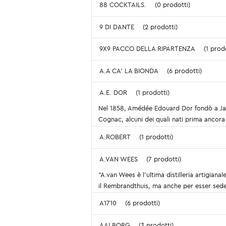
88 COCKTAILS.
(0 prodotti)
9 DI DANTE
(2 prodotti)
9X9 PACCO DELLA RIPARTENZA
(1 prodo
A.A CA’ LA BIONDA
(6 prodotti)
A.E. DOR
(1 prodotti)
Nel 1858, Amédée Edouard Dor fondò a Jarn
Cognac, alcuni dei quali nati prima ancora 
A.ROBERT
(1 prodotti)
A.VAN WEES
(7 prodotti)
"A.van Wees è l'ultima distilleria artigian
il Rembrandthuis, ma anche per esser sede
A1710
(6 prodotti)
AALBORG
(3 prodotti)