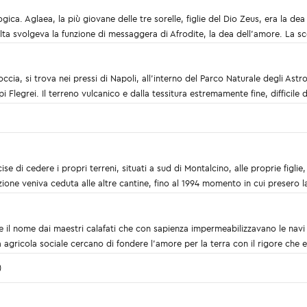
ca. Aglaea, la più giovane delle tre sorelle, figlie del Dio Zeus, era la dea 
lta svolgeva la funzione di messaggera di Afrodite, la dea dell’amore. La s
cia, si trova nei pressi di Napoli, all'interno del Parco Naturale degli Astro
 Flegrei. Il terreno vulcanico e dalla tessitura estremamente fine, difficile 
ise di cedere i propri terreni, situati a sud di Montalcino, alle proprie figlie,
one veniva ceduta alle altre cantine, fino al 1994 momento in cui presero l
e il nome dai maestri calafati che con sapienza impermeabilizzavano le navi
gricola sociale cercano di fondere l’amore per la terra con il rigore che es
)