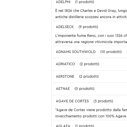
ADELPHI
(1 prodotti)
È nel 1826 che Charles e David Gray, lungo 
antiche distillerie scozzesi ancora in atti
ADELSECK
(9 prodotti)
L’imponente fiume Reno, con i suoi 1326 ch
attraversa una regione vitivinicola importan
ADNAMS SOUTHWOLD
(10 prodotti)
ADRIATICO
(2 prodotti)
AERSTONE
(2 prodotti)
AETNAE
(0 prodotti)
AGAVE DE CORTES
(3 prodotti)
"Agave de Cortes viene prodotto dalla fam
invecchiamento prodotti con 100% Agave Es
AGLAEA
(1 prodotti)