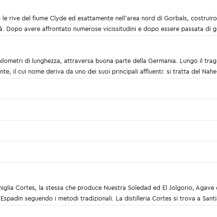
le rive del fiume Clyde ed esattamente nell’area nord di Gorbals, costruirono
vità. Dopo avere affrontato numerose vicissitudini e dopo essere passata di g
ilometri di lunghezza, attraversa buona parte della Germania. Lungo il tragi
te, il cui nome deriva da uno dei suoi principali affluenti: si tratta del Nah
iglia Cortes, la stessa che produce Nuestra Soledad ed El Jolgorio, Agave
padin seguendo i metodi tradizionali. La distilleria Cortes si trova a San