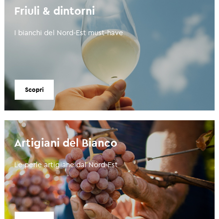
Friuli & dintorni
I bianchi del Nord-Est must-have
Scopri
Artigiani del Bianco
Le perle artigiane dal Nord-Est