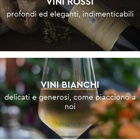
VINI ROSSI
profondi ed eleganti, indimenticabili
VINI BIANCHI
delicati e generosi, come piacciono a
noi