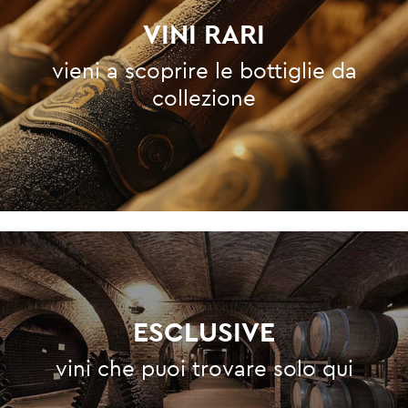
VINI RARI
vieni a scoprire le bottiglie da
collezione
ESCLUSIVE
vini che puoi trovare solo qui