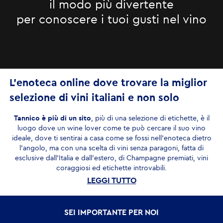
il modo più divertente
per conoscere i tuoi gusti nel vino
L’enoteca online dove trovare la miglior
selezione di vini italiani e non solo
Tannico è più di un sito
, più di una selezione di etichette, è il
luogo dove un wine lover come te può cercare il suo vino
ideale, dove ti sentirai a casa come se fossi nell’enoteca dietro
l’angolo, ma con una scelta di vini senza paragoni, fatta di
esclusive dall’Italia e dall’estero, di Champagne premiati, vini
coraggiosi ed etichette introvabili.
LEGGI TUTTO
Non un semplice negozio di vino online
SEI IMPORTANTE PER NOI
Ognuna delle bottiglie della nostra selezione è scelta con cura
dai wine expert di Tannico.